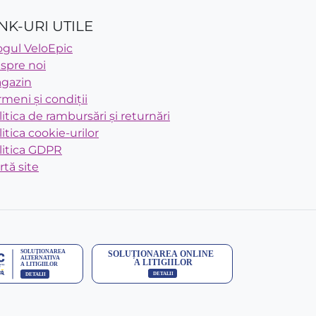
NK-URI UTILE
ogul VeloEpic
spre noi
gazin
rmeni și condiții
litica de rambursări și returnări
litica cookie-urilor
litica GDPR
rtă site