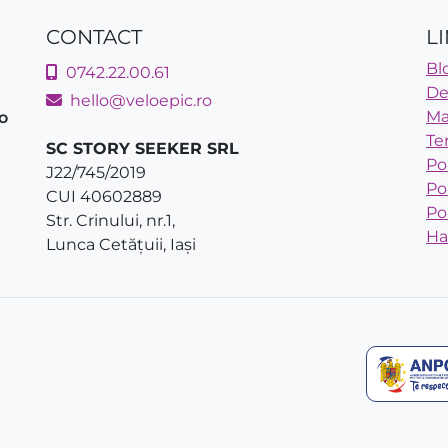
CONTACT
LI
Bl
0742.22.00.61
De
hello@veloepic.ro
Ma
‑o
Te
SC STORY SEEKER SRL
Po
J22/745/2019
Po
CUI 40602889
Po
Str. Crinului, nr.1,
Ha
Lunca Cetățuii, Iași