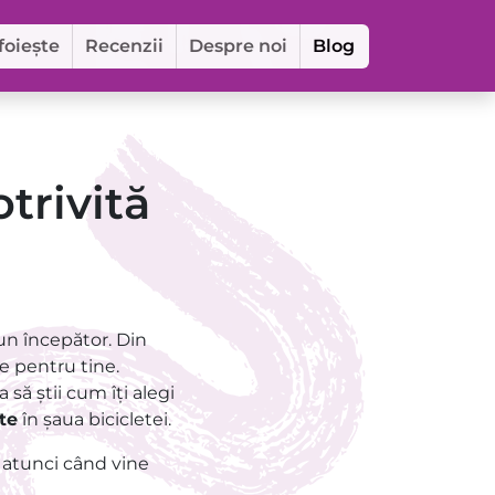
foiește
Recenzii
Despre noi
Blog
otrivită
 un începător. Din
re pentru tine.
a să știi cum îți alegi
te
în șaua bicicletei.
atunci când vine