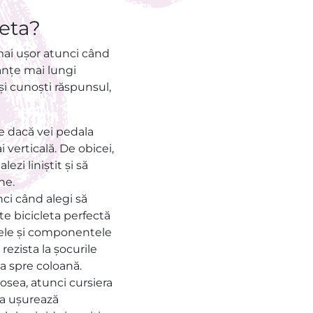
leta?
 mai ușor atunci când
tanțe mai lungi
și cunoști răspunsul,
e dacă vei pedala
 verticală. De obicei,
ezi liniștit și să
ne.
ci când alegi să
te bicicleta perfectă
alele și componentele
rezista la șocurile
șa spre coloană.
osea, atunci cursiera
ra ușurează