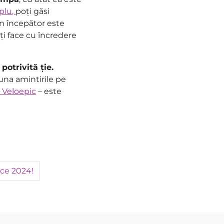
plu,
poți găsi
un începător este
ți face cu încredere
potrivită ție.
auna amintirile pe
l Veloepic
– este
ace 2024!