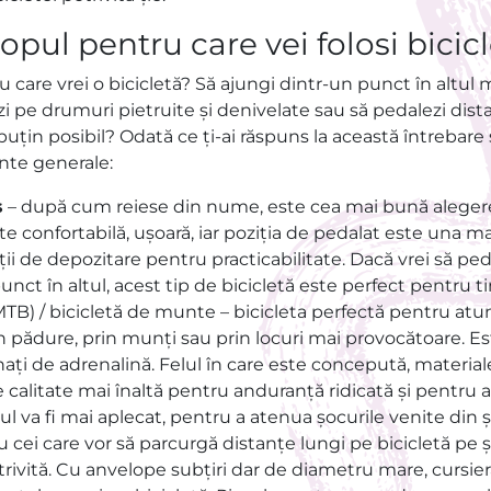
opul pentru care vei folosi bicic
 care vrei o bicicletă? Să ajungi dintr-un punct în altul
lezi pe drumuri pietruite și denivelate sau să pedalezi dis
puțin posibil? Odată ce ți-ai răspuns la această întrebare 
iante generale:
ș
– după cum reiese din nume, este cea mai bună aleger
te confortabilă, ușoară, iar poziția de pedalat este una mai
ii de depozitare pentru practicabilitate. Dacă vrei să pedal
unct în altul, acest tip de bicicletă este perfect pentru ti
TB) / bicicletă de munte – bicicleta perfectă pentru atun
n pădure, prin munți sau prin locuri mai provocătoare. Es
nați de adrenalină. Felul în care este concepută, materi
 calitate mai înaltă pentru anduranță ridicată și pentru a 
l va fi mai aplecat, pentru a atenua șocurile venite din 
u cei care vor să parcurgă distanțe lungi pe bicicletă pe ș
trivită. Cu anvelope subțiri dar de diametru mare, cursie