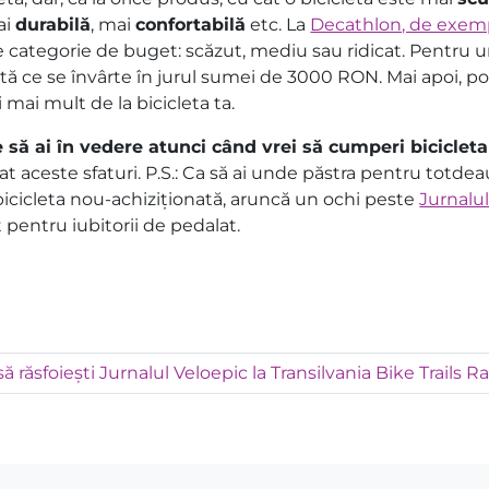
ai
durabilă
, mai
confortabilă
etc. La
Decathlon, de exem
e categorie de buget: scăzut, mediu sau ridicat. Pentru 
etă ce se învârte în jurul sumei de 3000 RON. Mai apoi, po
mai mult de la bicicleta ta.
 să ai în vedere atunci când vrei să cumperi bicicleta 
t aceste sfaturi. P.S.: Ca să ai unde păstra pentru totde
e bicicleta nou-achiziționată, aruncă un ochi peste
Jurnalu
pentru iubitorii de pedalat.
ă răsfoiești Jurnalul Veloepic la Transilvania Bike Trails R