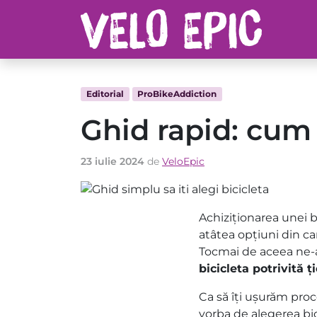
Editorial
ProBikeAddiction
Ghid rapid: cum s
23 iulie 2024
de
VeloEpic
Achiziționarea unei b
atâtea opțiuni din ca
Tocmai de aceea ne-a
bicicleta potrivită ț
Ca să îți ușurăm pro
vorba de alegerea bici