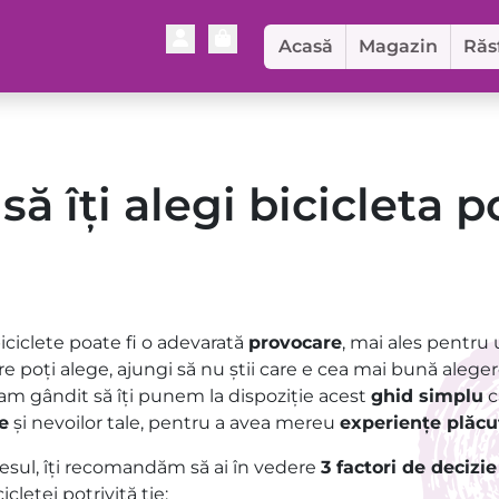
Account
Cart
Acasă
Magazin
Răs
ă îți alegi bicicleta p
iciclete poate fi o adevarată
provocare
, mai ales pentru
re poți alege, ajungi să nu știi care e cea mai bună alege
m gândit să îți punem la dispoziție acest
ghid simplu
c
ie
și nevoilor tale, pentru a avea mereu
experiențe plăcu
cesul, îți recomandăm să ai în vedere
3 factori de decizie
cletei potrivită ție: