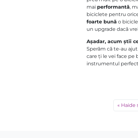
mai
performantă
, m
biciclete pentru oric
foarte bună
o bicicl
un upgrade dacă vrei 
Așadar, acum știi ce
Sperăm că te-au ajuta
care ți le vei face p
instrumentul perfect 
Haide s