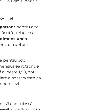
ul e rigid și poziția
ea ta
portant
pentru a te
plăcută, trebuie ca
a
dimensiunea
pentru a determina
e pentru copii.
dimensiunea roților de
 ai peste 1,80, poți
dare a noastră este ca
d pedalezi.
or să cheltuiască
umpă
, cu atât ea este