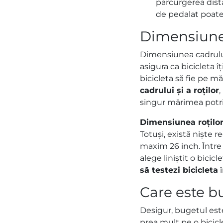
parcurgerea dista
de pedalat poate 
Dimensiunea
Dimensiunea cadrului 
asigura ca bicicleta î
bicicleta să fie pe 
cadrului și a roților
,
singur mărimea potriv
Dimensiunea roțilo
Totuși, există niște r
maxim 26 inch. Între 1
alege liniștit o bici
să testezi bicicleta
î
Care este b
Desigur, bugetul este
prea mult pe o bicicle