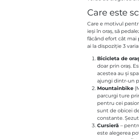
Care este sc
Care e motivul pentru
ieși în oraș, să peda
făcând efort cât mai 
ai la dispoziție 3 var
Bicicleta de ora
doar prin oraș. Es
acestea au și spaț
ajungi dintr-un p
Mountainbike
(M
parcurgi ture pri
pentru cei pasio
sunt de obicei de
constante. Șezutu
Cursieră
– pentr
este alegerea po