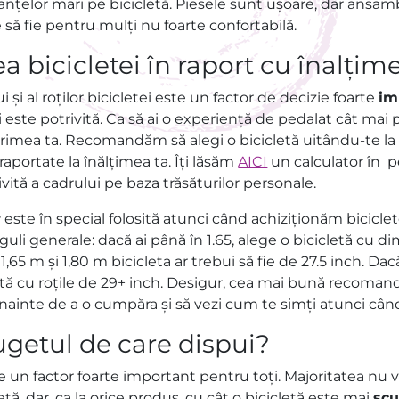
nțelor mari pe bicicletă. Piesele sunt ușoare, dar ansambl
să fie pentru mulți nu foarte confortabilă.
 bicicletei în raport cu înalțim
și al roților bicicletei este un factor de decizie foarte
im
ți este potrivită. Ca să ai o experiență de pedalat cât mai 
mărimea ta. Recomandăm să alegi o bicicletă uitându-te l
 raportate la înălțimea ta. Îți lăsăm
AICI
un calculator în 
ită a cadrului pe baza trăsăturilor personale.
r
este în special folosită atunci când achiziționăm biciclet
eguli generale: dacă ai până în 1.65, alege o bicicletă cu 
,65 m și 1,80 m bicicleta ar trebui să fie de 27.5 inch. Dacă
cletă cu roțile de 29+ inch. Desigur, cea mai bună recoman
nainte de a o cumpăra și să vezi cum te simți atunci cân
ugetul de care dispui?
 un factor foarte important pentru toți. Majoritatea nu v
tă, dar, ca la orice produs, cu cât o bicicletă este mai
sc